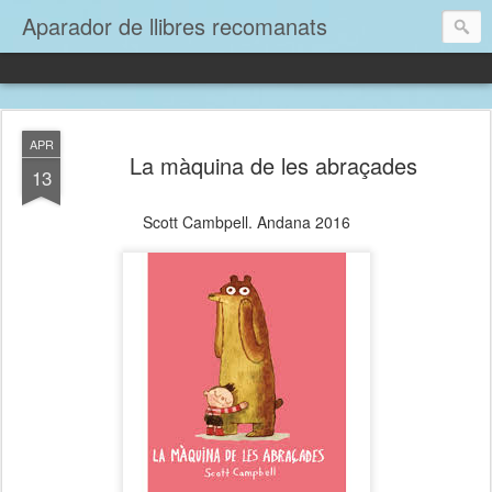
Aparador de llibres recomanats
APR
La màquina de les abraçades
13
Scott Cambpell. Andana 2016