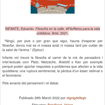
INFANTE, Eduardo.
Filosofía en la calle. #FiloRetos para la vida
cotidiana
. Ariel, 2021.
"Ningú, per jove o per gran que sigui, hauria d'esperar per
filosofar, doncs mai es ni massa aviat ni massa tard per cuidar de
la salut de l'ànima." (Epicur)
Infante vol treure la filosofia al carrer de la mà de pensadors i
intel·lectuals com Plató, Nietzsche, Aristòtil o Kan per exemple
perquè poden aportar respostes a problemes que afecten a la vida
quotidiana: una ruptura sentimental, la pèrdua d'un èsser estimat o
el feminisme.
Pels amants del pensament i el debat.
Publicado
28th March 2022
por
elgoigdellegir
Etiquetas:
Batxillerat
Valors